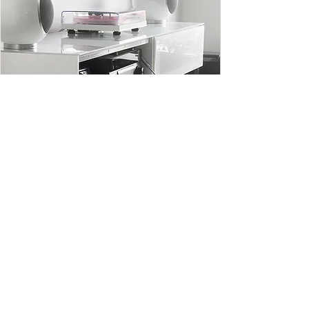
Sobre et élégant, les mobiliers
audiovisuels Norstone vous
permettent de protéger vos
électroniques de manière
harmonieuse dans votre salon.
Doté de solution de rangement
ingénieuse et de passe-câble discret,
nos gammes de mobilier sauront
répondre à vos impératifs de
rangement.
Découvrir