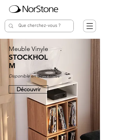
Meuble Vinyle
STOCKHOL
M
Disponible en deux tailles
Découvrir