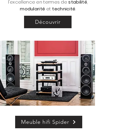
l'excellence en termes de
stabilité
,
modularité
et
technicité
.
Découvrir
Meuble hifi Spider