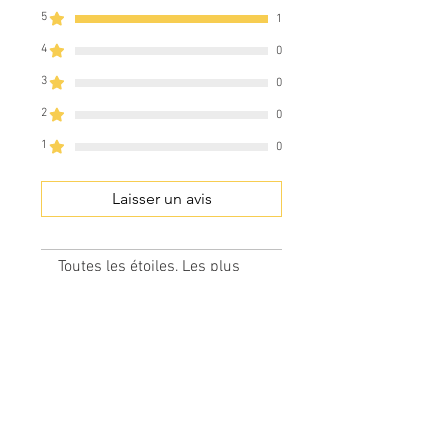
5
1
4
0
3
0
2
0
1
0
Laisser un avis
Toutes les étoiles, Les plus
pertinents
1 avis
Marc D.
•
15 mars
Noté 5 sur 5.
Vérifié
Excellent produit